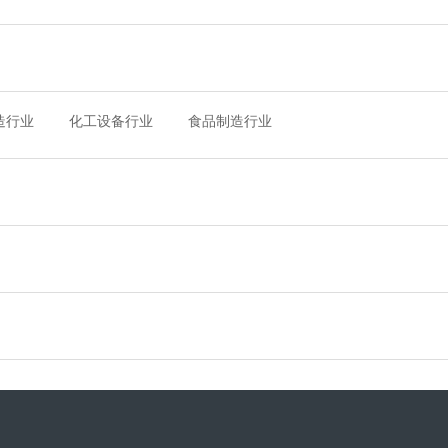
造行业
化工设备行业
食品制造行业