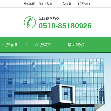
网站地图
（
百度
/
谷歌
）
加入收藏
联系我们
全国咨询热线
0510-85180926
生产设备
在线留言
联系我们