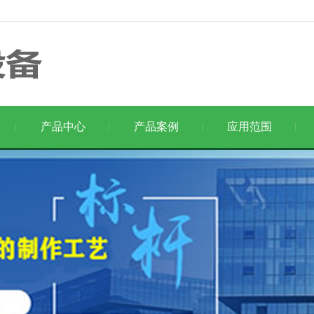
产品中心
产品案例
应用范围