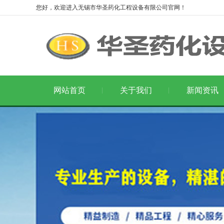
您好，欢迎进入无锡市华圣药化工程设备有限公司官网！
网站首页
关于我们
新闻资讯